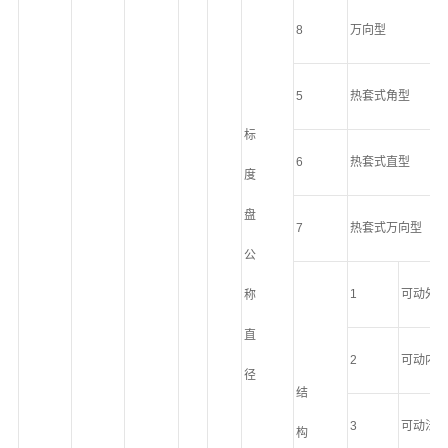
8
万向型
5
热套式角型
标
6
热套式直型
度
盘
7
热套式万向型
公
1
可动外
称
直
2
可动内
径
结
3
可动法
构