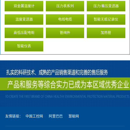
双金属温度计
压力表系列
压力/差压变送器
温度变送器
电线电缆
智能无纸记录仪
高低压配电柜
管阀件
加热管
智能仪表
友情链接：
中国工控网
阿里巴巴
慧聪网