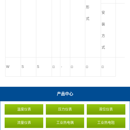
形
安
式
装
方
式
W
S
S
□
-
□
□
□
产品中心
温度仪表
压力仪表
液位仪表
流量仪表
工业热电偶
工业热电阻