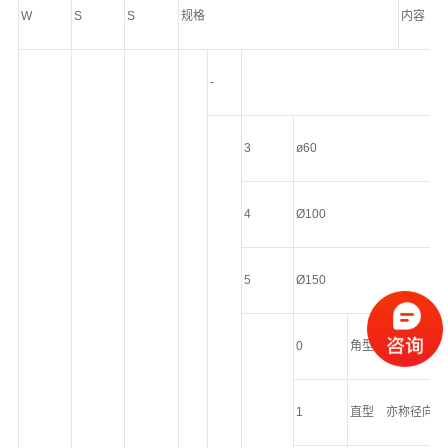
W
S
S
规格
内容
-
3
ø60
4
Ø100
5
Ø150
0
角型 亦称轴向型
1
直型 亦称径向型