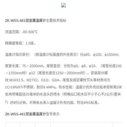
ZK-WSS-481双金属温度计
主要技术指标
测温范围：-60-500℃
精确度等级：1.5级，
温度计指示部分：（按温度计标度盘的外径表示）分φ60、φ100、φ150mm.
尾管长度：75－2000mm。尾管直径：分别为φ6、φ8、φ10、（尾管长度100
－1250mm时）φ12（尾管长度在1250－2000mm时）。安装部分螺
纹:M16X1.5、M27X2、G1/2、G3/4，尾管及固定螺栓节头等材质均为
1Cr18Ni9Ti不锈钢，耐压6.4MPa。防水性能：温度计的外壳应能承受距离5米
处用喷嘴直径25毫米的水龙头的喷水（喷嘴出口前水压不小于心不2公斤/厘米
2
）历时5分钟，不得有水渗入温度计外壳内部。符合IP65标准。
ZK-WSS-481双金属温度计
型号表示